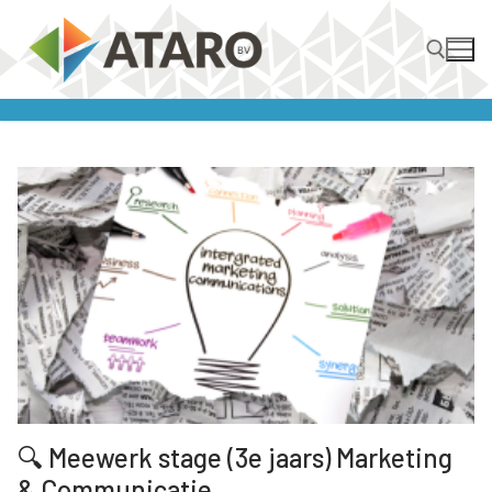
Ga
naar
de
inhoud
Zoeken naar:
🔍 Meewerk stage (3e jaars) Marketing
& Communicatie